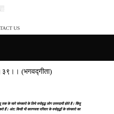
-8208012416
ved.anandam01@gmail.com
TACT US
Add Gurukul
युत।।३९।। (भगवद्गीता)
तक के सारे संस्कारो के लिये वयोवृद्ध लोग उत्तरदायी होते है। किंतु
 सकते हैं। अंत: किसी भी कारणवश परिवार के वयोवृद्धों के संस्कारो का