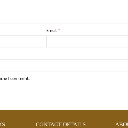
*
Email
 time I comment.
KS
CONTACT DETAILS
ABO