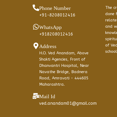
Phone Number
The c
done f
+91-8208012416
relate
and w
WhatsApp
knowle
+918208012416
spirit
of Ve
Address
school
H.O. Ved Anandam, Above
Shakti Agencies, Front of
Dhanvantri Hospital, Near
Navathe Bridge, Badnera
Road, Amravati - 444605
Maharashtra.
Mail Id
ved.anandam01@gmail.com