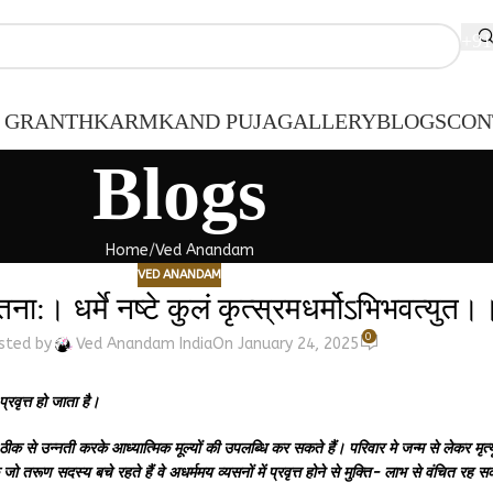
+91
 GRANTH
KARMKAND PUJA
GALLERY
BLOGS
CON
Blogs
Home
Ved Anandam
VED ANANDAM
नातना:। धर्मे नष्टे कुलं कृत्स्रमधर्मोऽभिभवत्
0
sted by
Ved Anandam India
On January 24, 2025
रवृत्त हो जाता है।
क से उन्नती करके आध्यात्मिक मूल्यों की उपलब्धि कर सकते हैं। परिवार मे जन्म से लेकर मृत्यू 
े जो तरूण सदस्य बचे रहते हैं वे अधर्ममय व्यसनों में प्रवृत्त होने से मुक्ति- लाभ से वंचित रह