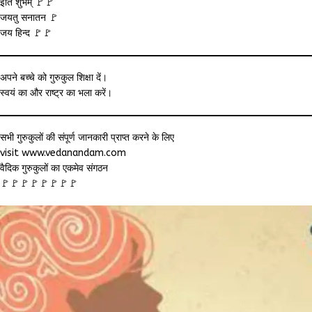
इति शुभम् 🚩🚩
जयतु सनातन 🚩
जय हिन्द 🚩🚩
अपने बच्चे को गुरुकुल शिक्षा दें।
स्वयं का और राष्ट्र का भला करें।
सभी गुरुकुलों की संपूर्ण जानकारी प्राप्त करने के लिए
visit www.vedanandam.com
वैदिक गुरुकुलों का एकमेव संगठन
🚩🚩🚩🚩🚩🚩🚩🚩